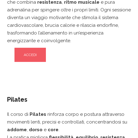
che combina
resistenza
,
ritmo musicale
e pura
adrenalina per spingere oltre i propri limiti. Ogni sessione
diventa un viaggio motivante che stimola il sistema
cardiovascolare, brucia calorie e rilascia endorfine,
trasformando l’allenamento in un’esperienza
energizzante e coinvolgente.
ACCEDI
Pilates
Il corso di
Pilates
rinforza corpo e postura attraverso
movimenti lenti, precisi e controllati, concentrandosi su
addome
,
dorso
e
core
.
La pratica migliora
flessibilità
,
equilibrio
,
resistenza