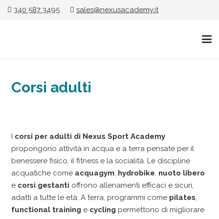
340 587 3495
sales@nexusacademy.it
Corsi adulti
I
corsi per adulti di Nexus Sport Academy
propongono attività in acqua e a terra pensate per il
benessere fisico, il fitness e la socialità. Le discipline
acquatiche come
acquagym
,
hydrobike
,
nuoto libero
e
corsi gestanti
offrono allenamenti efficaci e sicuri,
adatti a tutte le età. A terra, programmi come
pilates
,
functional training
e
cycling
permettono di migliorare