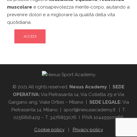
muscolare
e consapevolezza mente-corpo, aiutando a
prevenire dolori e a migliorare la qualità della vita
quotidiana.
ACCEDI
© 2021 All rights reserved.
Nexus Academy
|
SEDE
OPERATIVA:
Via Pietrasanta 14, Via Colletta 29 e Via
Gargano ang. Viale Ortles – Milano |
SEDE LEGALE:
Via
Pietrasanta 14, Milano | sport@nexusacademy.it | T.
0256816429 – T. 3476853076 I P.IVA 10449910966
Cookie policy
|
Privacy policy