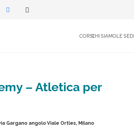
CORSI
CHI SIAMO
LE SED
my – Atletica per
via Gargano angolo Viale Ortles, Milano