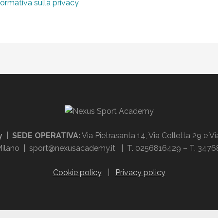
formativa sulla privacy
my
|
SEDE OPERATIVA:
Via Pietrasanta 14, Via Colletta 29 e V
, Milano | sport@nexusacademy.it | T. 0256816429 – T. 34
Cookie policy
|
Privacy policy