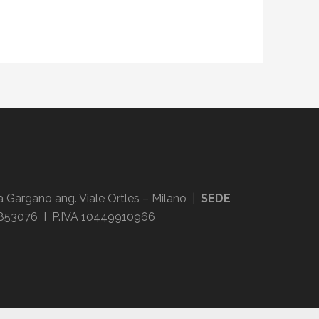
ia Gargano ang. Viale Ortles – Milano |
SEDE
76853076 I P.IVA 10449910966