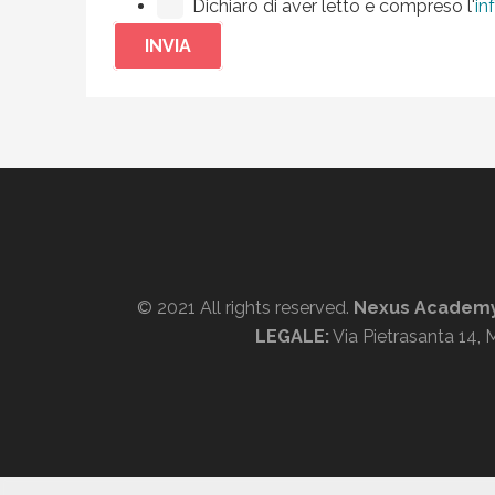
Dichiaro di aver letto e compreso l'
in
INVIA
© 2021 All rights reserved.
Nexus Acade
LEGALE:
Via Pietrasanta 14