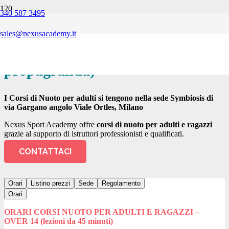
340 587 3495
Nexus Sport Academy – Corsi di
sales@nexusacademy.it
Nuoto per adulti e ragazzi
(Nuoto
propagranda)
I Corsi di Nuoto per adulti si tengono nella sede Symbiosis di
via Gargano angolo Viale Ortles, Milano
Nexus Sport Academy offre
corsi di nuoto per adulti e ragazzi
grazie al supporto di istruttori professionisti e qualificati.
CONTATTACI
Orari
Listino prezzi
Sede
Regolamento
Orari
ORARI CORSI NUOTO PER ADULTI E RAGAZZI –
OVER 14 (lezioni da 45 minuti)