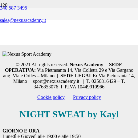
340 587 3495
Grazie
sales@nexusacademy.it
Ti ricontatteremo al più presto.
© 2021 All rights reserved.
Nexus Academy
|
SEDE
OPERATIVA:
Via Pietrasanta 14, Via Colletta 29 e Via Gargano
ang. Viale Ortles – Milano |
SEDE LEGALE:
Via Pietrasanta 14,
Milano | sport@nexusacademy.it | T. 0256816429 – T.
3476853076 I P.IVA 10449910966
Cookie policy
|
Privacy policy
NIGHT SWEAT by Kayl
GIORNO E ORA
Lunedì e Giovedì alle 19:00 e alle 19:50