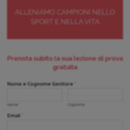
ALLENIAMO CAMPIONI NELLO
SPORT E NELLA VITA
Prenota subito la sua lezione di prova
gratuita
Nome e Cognome Genitore
*
Nome
Cognome
Email
*