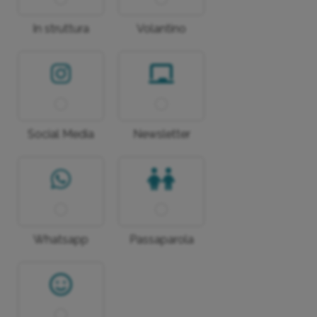
In struttura
Volantino
Social Media
Newsletter
Whatsapp
Passaparola