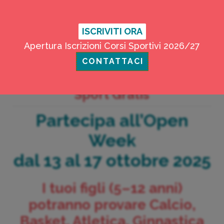
340 587 3495
sales@nexusacademy.it
ISCRIVITI ORA
Apertura Iscrizioni Corsi Sportivi 2026/27
CONTATTACI
Partecipa ad una Settimana di
Sport Gratis
Partecipa all’Open
Week
dal 13 al 17 ottobre 2025
I tuoi figli (5–12 anni)
potranno provare Calcio,
Basket, Atletica, Ginnastica