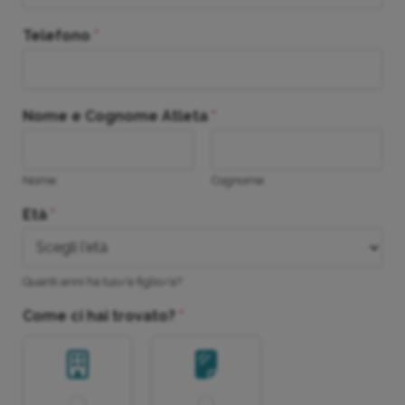
Telefono
*
Nome e Cognome Atleta
*
Nome
Cognome
Età
*
Quanti anni ha tuo/a figlio/a?
Come ci hai trovato?
*