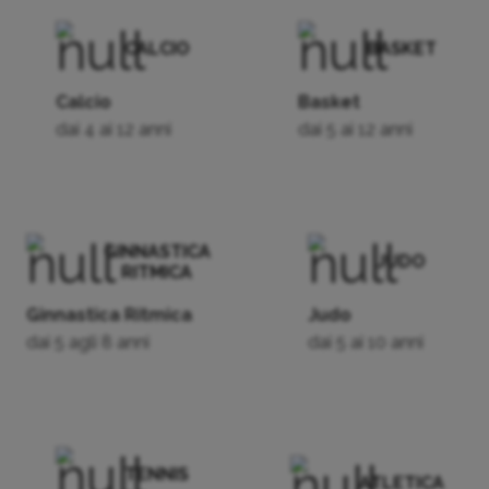
CALCIO
BASKET
Calcio
Basket
dai 4 ai 12 anni
dai 5 ai 12 anni
GINNASTICA
JUDO
RITMICA
Ginnastica Ritmica
Judo
dai 5 agli 8 anni
dai 5 ai 10 anni
TENNIS
ATLETICA