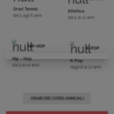
Orari Tennis
Atletica
dai 5 agli 8 anni
dai 5 ai 12 anni
HIP-HOP
K-POP
Hip – Hop
K-Pop
dai 5 ai 10 anni
dagli 8 ai 12 anni
ORARI DEI CORSI ANNUALI