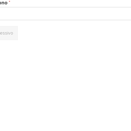
fono
*
essivo