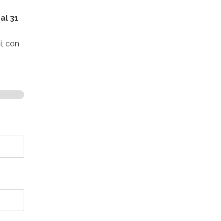
 al 31
i, con