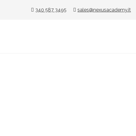
340 587 3495
sales@nexusacademy.it